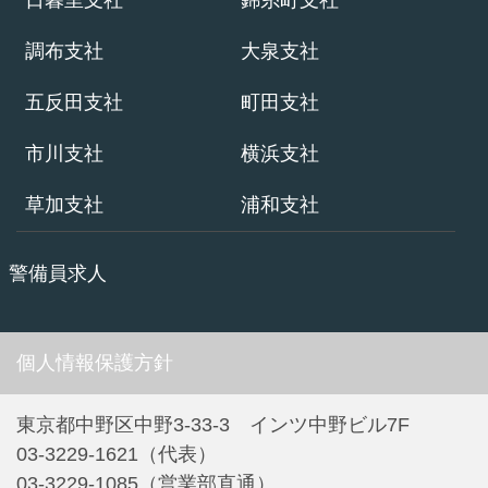
調布支社
大泉支社
五反田支社
町田支社
市川支社
横浜支社
草加支社
浦和支社
警備員求人
個人情報保護方針
東京都中野区中野3-33-3 インツ中野ビル7F
03-3229-1621（代表）
03-3229-1085（営業部直通）